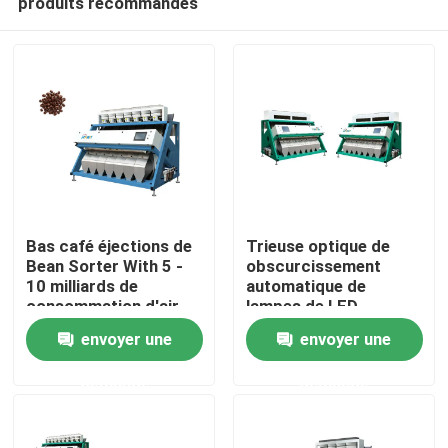
produits recommandés
Bas café éjections de
Trieuse optique de
Bean Sorter With 5 -
obscurcissement
10 milliards de
automatique de
consommation d'air
lampes de LED
Maison
envoyer une
envoyer une
Produits
demande
demande
Au sujet de nous