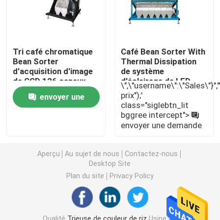
Trieuse de couleur de blé
Tri café chromatique
Café Bean Sorter With
trieuse de couleur d'anarcadier
Bean Sorter
Thermal Dissipation
d'acquisition d'image
de système
de CCD 126 canaux
d'éclairage de LED
\",\"username\":\"Sales\"}","",
trieuse de couleur d'arachide
prix");'
envoyer une
class="siglebtn_lit
bggree intercept">
demande
Les grains de café colorent la trieuse
envoyer une demande
Trieuse de couleur d'épice
Aperçu
Au sujet de nous
Contactez-nous
Desktop Site
Plan du site
Privacy Policy
trieuse de couleur de sésame
Trieuse Nuts de couleur
Qualité
Trieuse de couleur de riz
Usine De