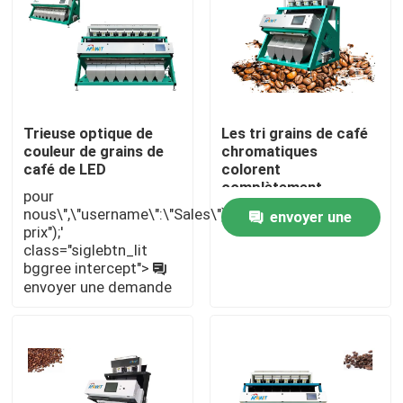
Visite d'usine
Contrôle de qualité
Trieuse optique de
Les tri grains de café
couleur de grains de
chromatiques
Contactez-nous
café de LED
colorent
complètement
pour
automatique
nous\",\"username\":\"Sales\"}","","","","meilleur
envoyer une
Nouvelles
intelligent de trieuse
prix");'
class="siglebtn_lit
demande
bggree intercept">
Demandez une citation
envoyer une demande
Trieuse de couleur de riz
trieuse de couleur de grain