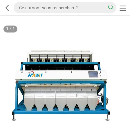
1
/
1