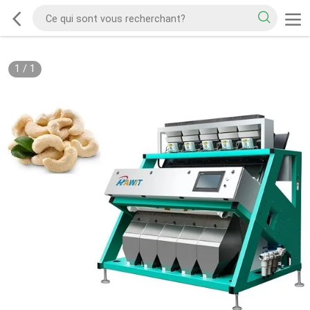
1
/
1