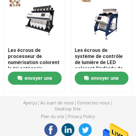
Trieuse de couleur de blé
trieuse de couleur d'anarcadier
Les écrous de
Les écrous de
trieuse de couleur d'arachide
processeur de
système de contrôle
numérisation colorent
de lumière de LED
la tri catégorie
colorent l'individu de
Les grains de café colorent la trieuse
chromatique
trieuse vérifiant 64
envoyer une
envoyer une
d'industrie de trieuse
canaux
demande
demande
Trieuse de couleur d'épice
Aperçu
Au sujet de nous
Contactez-nous
Desktop Site
trieuse de couleur de sésame
Plan du site
Privacy Policy
Trieuse Nuts de couleur