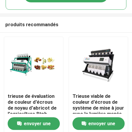
produits recommandés
Maison
trieuse de évaluation
Trieuse viable de
de couleur d'écrous
couleur d'écrous de
de noyau d'abricot de
système de mise à jour
Produits
l'agriculture 8tph
avec la lumière menée
envoyer une
envoyer une
Au sujet de nous