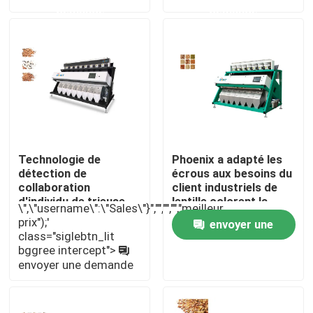
demande
demande
Visite d'usine
Contrôle de qualité
Contactez-nous
Technologie de
Phoenix a adapté les
Nouvelles
détection de
écrous aux besoins du
collaboration
client industriels de
d'individu de trieuse
lentille colorent la
\",\"username\":\"Sales\"}","","","","meilleur
d'écrous de contrôle
machine de trieuse
Demandez une citation
prix");'
envoyer une
léger de LED
class="siglebtn_lit
bggree intercept">
demande
Trieuse de couleur de riz
envoyer une demande
trieuse de couleur de grain