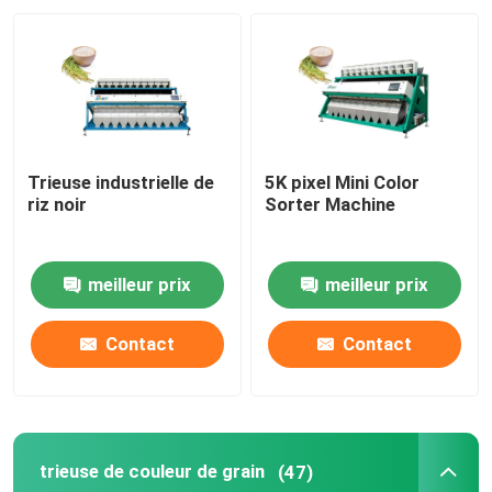
Visite d'usine
Contrôle de qualité
Trieuse industrielle de
5K pixel Mini Color
Contactez-nous
riz noir
Sorter Machine
Nouvelles
meilleur prix
meilleur prix
Demandez une citation
Contact
Contact
Trieuse de couleur de riz
trieuse de couleur de grain
(47)
trieuse de couleur de grain