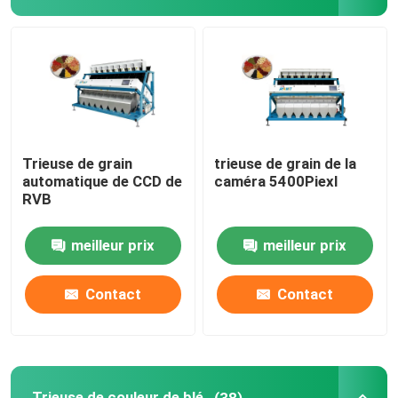
Trieuse de couleur de blé
trieuse de couleur d'anarcadier
trieuse de couleur d'arachide
Trieuse de grain
trieuse de grain de la
automatique de CCD de
caméra 5400Piexl
RVB
Les grains de café colorent la trieuse
meilleur prix
meilleur prix
Trieuse de couleur d'épice
Contact
Contact
trieuse de couleur de sésame
Trieuse Nuts de couleur
Trieuse de couleur de blé
(38)