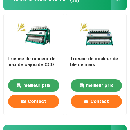
trieuse en plastique de couleur
trieuse de couleur de thé
Trieuse de couleur de ceinture
Trieuse de couleur de
Trieuse de couleur de
noix de cajou de CCD
blé de maïs
Trieuse infrarouge
meilleur prix
meilleur prix
Trieuse matérielle
Contact
Contact
Trieuse de couleur de maïs