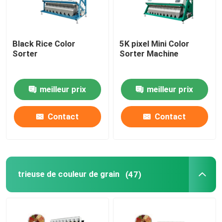
trieuse en plastique de couleur
Black Rice Color
5K pixel Mini Color
Sorter
Sorter Machine
trieuse de couleur de thé
Trieuse de couleur de ceinture
meilleur prix
meilleur prix
Contact
Contact
Trieuse infrarouge
Trieuse matérielle
trieuse de couleur de grain
(47)
Trieuse de couleur de maïs