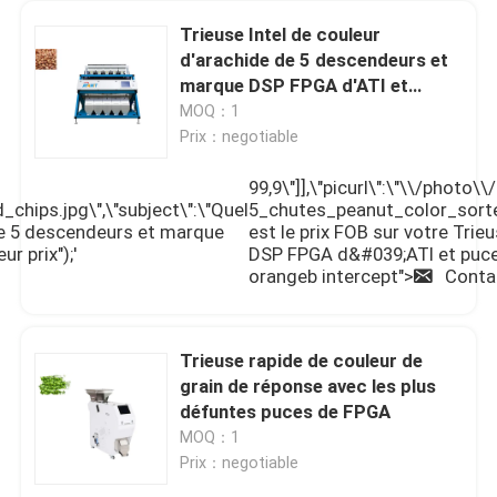
Trieuse Intel de couleur
d'arachide de 5 descendeurs et
marque DSP FPGA d'ATI et
puces
MOQ：1
Prix：negotiable
99,9\"]],\"picurl\":\"\\/photo
hips.jpg\",\"subject\":\"Quel
5_chutes_peanut_color_sorter
 de 5 descendeurs et marque
est le prix FOB sur votre Tri
r prix");'
DSP FPGA d&#039;ATI et puces\"
orangeb intercept">
Conta
Trieuse rapide de couleur de
grain de réponse avec les plus
défuntes puces de FPGA
MOQ：1
Prix：negotiable