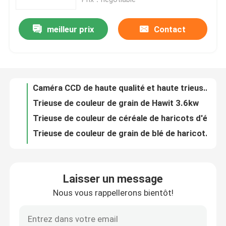
Visite d'usine
meilleur prix
Contact
Caméra CCD de haute qualité et haute trieuse de couleur de riz de source lumineuse de LED
Trieuse de couleur de grain de Hawit 3.6kw
Trieuse de couleur de céréale de haricots d'écrous
Contrôle de qualité
Trieuse de couleur de grain de blé de haricots de grain de maïs
Trieuses optiques de la gloire 5 de Hawit
Contactez-nous
Machine de trieuse de couleur de grain d'orge
Machine intelligente de trieuse de couleur de céréale de haricots de l'exactitude 99,9%
Nouvelles
Une trieuse plus propre de couleur de grain de raisin sec de 448 canaux
Trieuse automatique de couleur de grain d'agriculture
Demandez une citation
3.0kw 2226mm machine de trieuse de couleur de grain de 320 canaux
Laisser un message
Machine à télécommande de trieuse de grain de sélecteur de couleur d'agriculture
Trieuse de couleur de riz
Nous vous rappellerons bientôt!
Équipement de tri optique de maïs en temps réel multi de canaux
Trieuse intelligente de couleur de maïs d'identification de 320 canaux
trieuse de couleur de grain