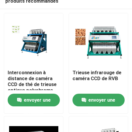
produits recommandés
Interconnexion à
Trieuse infrarouge de
distance de caméra
caméra CCD de RVB
CCD de thé de trieuse
optique polychrome
Maison
de couleur
envoyer une
envoyer une
Produits
demande
demande
Au sujet de nous