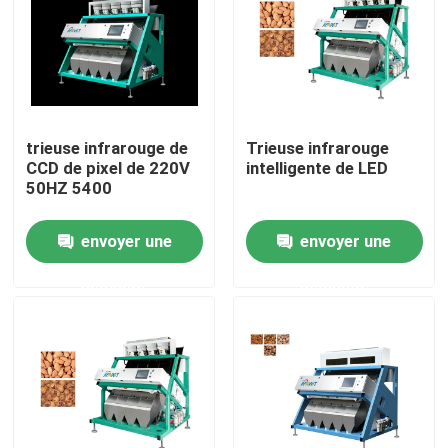
Visite d'usine
Contrôle de qualité
trieuse infrarouge de
Trieuse infrarouge
CCD de pixel de 220V
intelligente de LED
Contactez-nous
50HZ 5400
envoyer une
envoyer une
Nouvelles
demande
demande
Demandez une citation
Trieuse de couleur de riz
trieuse de couleur de grain