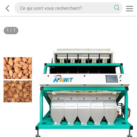
1
/
1