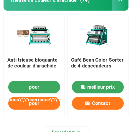
(74)
Anti trieuse bloquante
Café Bean Color Sorter
de couleur d'arachide
de 4 descendeurs
pour
meilleur prix
nous\",\"username\":\"Mr.\"}","","","","meilleur
pour
Contact
prix");'>
meilleur prix
nous\",\"username\":\"Mr.\"}","","","","Contact");'>
Contact