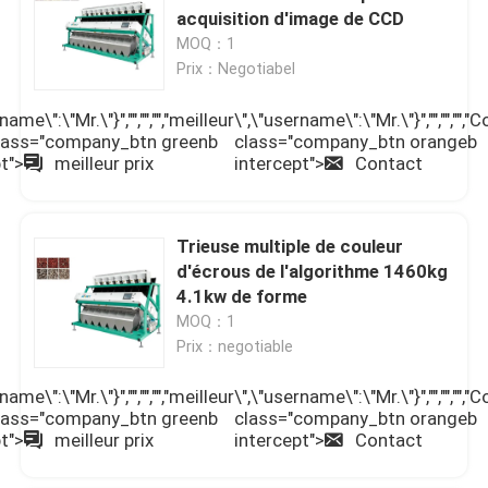
acquisition d'image de CCD
MOQ：1
Prix：Negotiabel
name\":\"Mr.\"}","","","","meilleur
\",\"username\":\"Mr.\"}","","","","C
 class="company_btn greenb
class="company_btn orangeb
t">
meilleur prix
intercept">
Contact
Trieuse multiple de couleur
d'écrous de l'algorithme 1460kg
4.1kw de forme
MOQ：1
Prix：negotiable
name\":\"Mr.\"}","","","","meilleur
\",\"username\":\"Mr.\"}","","","","C
 class="company_btn greenb
class="company_btn orangeb
t">
meilleur prix
intercept">
Contact