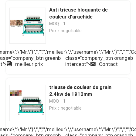
Anti trieuse bloquante de
couleur d'arachide
MOQ：1
Prix：negotiable
name\":\"Mr.\"}","","","","meilleur
\",\"username\":\"Mr.\"}","","","","C
 class="company_btn greenb
class="company_btn orangeb
t">
meilleur prix
intercept">
Contact
trieuse de couleur du grain
2.4kw de 1912mm
MOQ：1
Prix：negotiable
name\":\"Mr.\"}","","","","meilleur
\",\"username\":\"Mr.\"}","","","","C
 class="company_btn greenb
class="company_btn orangeb