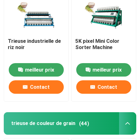
trieuse en plastique de couleur
trieuse de couleur de thé
Trieuse industrielle de
5K pixel Mini Color
riz noir
Sorter Machine
Trieuse de couleur de ceinture
meilleur prix
meilleur prix
Trieuse infrarouge
Contact
Contact
Trieuse matérielle
Trieuse de couleur de maïs
trieuse de couleur de grain
(44)