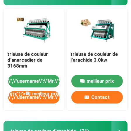
trieuse de couleur
trieuse de couleur de
d'anarcadier de
l'arachide 3.0kw
3168mm
\",\"username\":\"Mr.\"}","","","","meilleur
meilleur prix
prix");'>
meilleur prix
\",\"username\":\"Mr.\"}","","","","Contact");'>
Contact
Contact
trieuse de couleur d'arachide