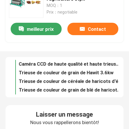
MOQ：1
Prix：negotiable
Visite d'usine
meilleur prix
Contact
Caméra CCD de haute qualité et haute trieuse de couleur de riz de source lumineuse de LED
Contrôle de qualité
Trieuse de couleur de grain de Hawit 3.6kw
Trieuse de couleur de céréale de haricots d'écrous
Contactez-nous
Trieuse de couleur de grain de blé de haricots de grain de maïs
Trieuses optiques de la gloire 5 de Hawit
Nouvelles
Machine de trieuse de couleur de grain d'orge
Machine intelligente de trieuse de couleur de céréale de haricots de l'exactitude 99,9%
Demandez une citation
Une trieuse plus propre de couleur de grain de raisin sec de 448 canaux
Trieuse automatique de couleur de grain d'agriculture
3.0kw 2226mm machine de trieuse de couleur de grain de 320 canaux
Trieuse de couleur de riz
Laisser un message
Machine à télécommande de trieuse de grain de sélecteur de couleur d'agriculture
Nous vous rappellerons bientôt!
Équipement de tri optique de maïs en temps réel multi de canaux
trieuse de couleur de grain