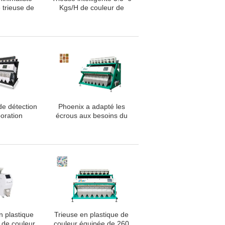
e trieuse de
Kgs/H de couleur de
 sésame de
sésame de série de
ntation
flèche
de détection
Phoenix a adapté les
boration
écrous aux besoins du
de trieuse
client industriels de
e contrôle
lentille colorent la
de LED
machine de trieuse
en plastique
Trieuse en plastique de
 de couleur
couleur équipée de 260