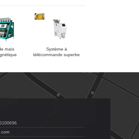
de maïs
Système à
gnétique
télécommande superbe
ec la grande
de trieuse de couleur de
 lampes de
maïs de stabilité
D
55100696
t.com