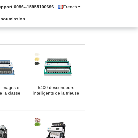
upport:
0086--15955100696
French
 soumission
d'images et
5400 descendeurs
e la classe
intelligents de la trieuse
 du trieur de
10 de riz de pixels
 de riz