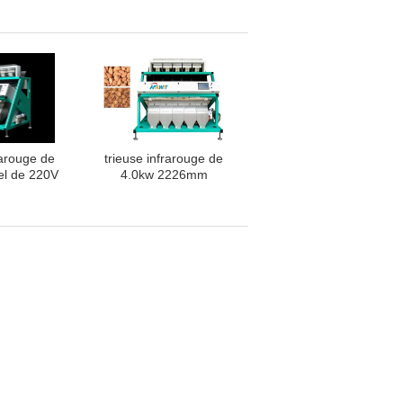
me à
couleur principale de
mmande
ceinture
rarouge de
trieuse infrarouge de
el de 220V
4.0kw 2226mm
5400