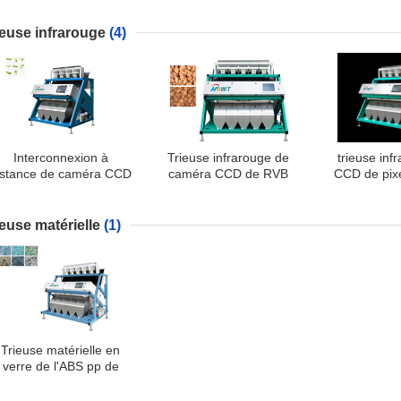
télécommande
1685mm
systè
téléco
ieuse infrarouge
(4)
Interconnexion à
Trieuse infrarouge de
trieuse inf
istance de caméra CCD
caméra CCD de RVB
CCD de pix
e thé de trieuse optique
50HZ 
polychrome de couleur
ieuse matérielle
(1)
Trieuse matérielle en
verre de l'ABS pp de
PVC picoseconde du
fragment 3.4KW