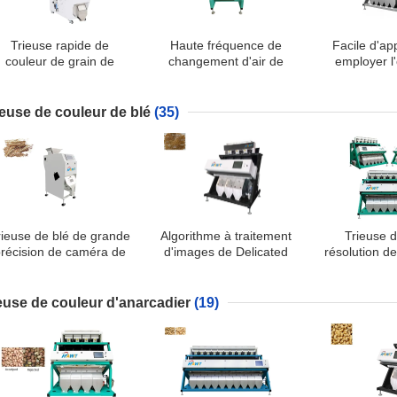
Trieuse rapide de
Haute fréquence de
Facile d'ap
couleur de grain de
changement d'air de
employer l
réponse avec les plus
consommation de trieuse
simple de 
éfuntes puces de FPGA
très réduite de grain
grain de la
ieuse de couleur de blé
(35)
rieuse de blé de grande
Algorithme à traitement
Trieuse 
précision de caméra de
d'images de Delicated
résolution d
RVB avec la vanne
d'écran de blé de trieuse
blé de
électromagnétique
intelligente de couleur
ieuse de couleur d'anarcadier
(19)