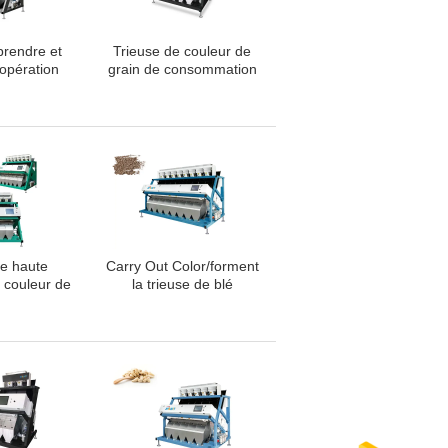
prendre et
Trieuse de couleur de
'opération
grain de consommation
trieuse de
basse d'énergie avec le
mpes de LED
CCD de 5400 pixels
de haute
Carry Out Color/forment
e couleur de
la trieuse de blé
 grain
réduisent le taux de
rupture