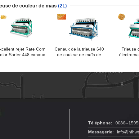
ieuse de couleur de maïs
(21)
xcellent rejet Rate Corn
Canaux de la trieuse 640
Trieuse 
olor Sorter 448 canaux
de couleur de maïs de
électroma
technologie de
d'éjecteur av
processeur de FPGA de
vitesse de
BRAS
LE
Téléphone:
0086--159
Messagerie:
info@hfhw