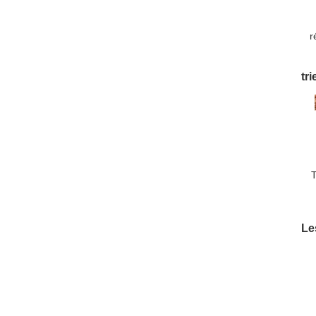
r
n
tr
T
d
Le