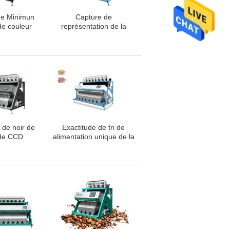
de Minimun
Capture de
de couleur
représentation de la
r de CCD de
trieuse HD d'anarcadier
5mm
de source lumineuse de
LED
s de noir de
Exactitude de tri de
 de CCD
alimentation unique de la
e couleur de
trieuse 99,9% d'arachide
ntrôle de la
de système
e LED