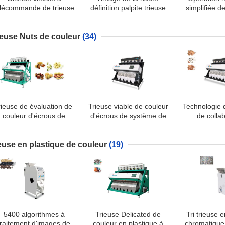
élécommande de trieuse
définition palpite trieuse
simplifiée d
e couleur de sésame de
de couleur de sésame
couleur de
 t/h de lumière de LED
représe
ieuse Nuts de couleur
(34)
rieuse de évaluation de
Trieuse viable de couleur
Technologie 
couleur d'écrous de
d'écrous de système de
de colla
noyau d'abricot de
mise à jour avec la
d'individu 
l'agriculture 8tph
lumière menée
d'écrous d
léger 
ieuse en plastique de couleur
(19)
5400 algorithmes à
Trieuse Delicated de
Tri trieuse 
traitement d'images de
couleur en plastique à
chromatique