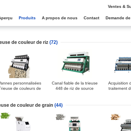
Ventes & S
Aperçu
Produits
A propos de nous
Contact
Demande de
ieuse de couleur de riz
(72)
Vannes personnalisées
Canal fiable de la trieuse
Acquisition 
Trieuse de couleurs de
448 de riz de source
traitement d
riz Toutes les lampes à
lumineuse de rendement
de l'industrie
LED
élevé
couleurs
ieuse de couleur de grain
(44)