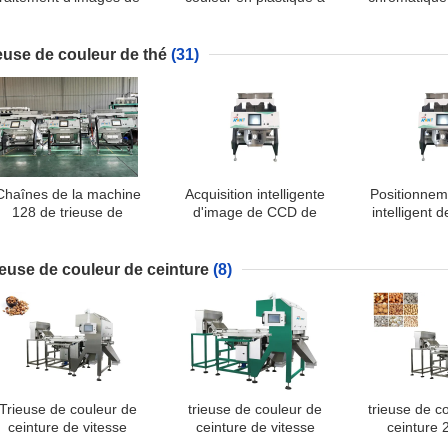
trieuse en plastique de
traitement d'images
de RVB avec l
couleur de pixels
d'algorithmes
d'image
ieuse de couleur de thé
(31)
Chaînes de la machine
Acquisition intelligente
Positionnem
128 de trieuse de
d'image de CCD de
intelligent d
couleur de thé de CCD
trieuse de couleur de thé
de thé s
de séparation de
de système de nettoyage
multidimen
rendement élevé
de la poussière
ieuse de couleur de ceinture
(8)
Trieuse de couleur de
trieuse de couleur de
trieuse de c
ceinture de vitesse
ceinture de vitesse
ceinture 
apide avec le système à
rapide de 1170kg
3770mm 