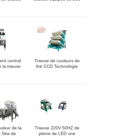
'acquisition
millions de caméra
 de CCD
instantanée olographe
de pixel
ent central
Trieuse de couleurs de
e la trieuse
thé CCD Technologie
patiale
intelligente de sélection
sionnelle
de forme
ouleur de la
Trieuse 220V 50HZ de
2.5kw de
pleine de LED une
avec le
d'opération de système