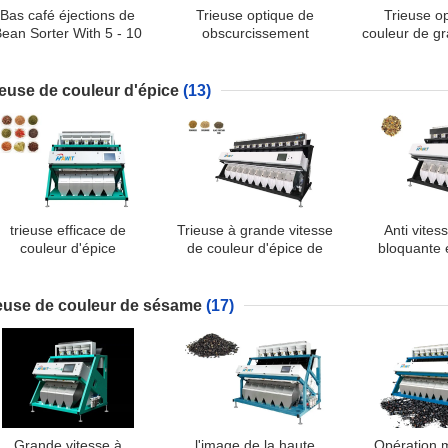
Bas café éjections de
Trieuse optique de
Trieuse o
ean Sorter With 5 - 10
obscurcissement
couleur de gr
milliards de
automatique de lampes
de 
consommation d'air
de LED
ieuse de couleur d'épice
(13)
trieuse efficace de
Trieuse à grande vitesse
Anti vites
couleur d'épice
de couleur d'épice de
bloquante 
d'algorithme de 3,0
caméra de CCD ultra de
transmission
kilowatts
haute résolution
de couleur 
forte st
ieuse de couleur de sésame
(17)
Grande vitesse à
l'image de la haute
Opération m