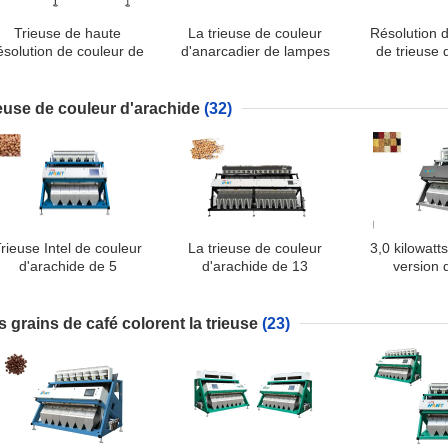
Trieuse de haute
La trieuse de couleur
Résolution 
ésolution de couleur de
d'anarcadier de lampes
de trieuse 
oix de cajou de pistache
de LED réduisent la
d'anarcadie
pureté du taux 99,9% de
0.01
rupture
ieuse de couleur d'arachide
(32)
rieuse Intel de couleur
La trieuse de couleur
3,0 kilowatt
d'arachide de 5
d'arachide de 13
version
escendeurs et marque
descendeurs coule
d'arachide d
DSP FPGA d'ATI et
constamment sans à-
trieuse de co
puces
coup par la façon
machin
s grains de café colorent la trieuse
(23)
uniforme