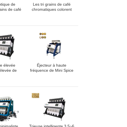
ptique de
Les tri grains de café
ains de café
chromatiques colorent
LED
complètement
automatique intelligent
de trieuse
se élevée
Éjecteur à haute
élevée de
fréquence de Mini Spice
 de trieuse
Color Sorter With
d'épice de
abilité
inimaliste
Trieuse intelligente 3.5~6