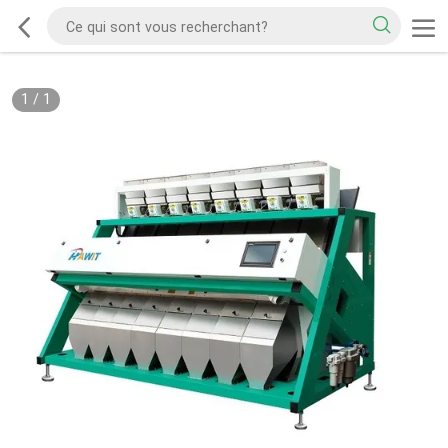
1
/
1