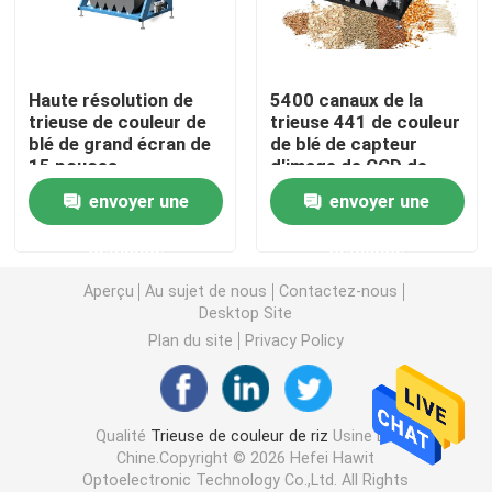
Trieuse de couleur de blé
Haute résolution de
5400 canaux de la
trieuse de couleur de
trieuse 441 de couleur
trieuse de couleur d'anarcadier
blé de grand écran de
de blé de capteur
15 pouces
d'image de CCD de
pixels
trieuse de couleur d'arachide
envoyer une
envoyer une
demande
demande
Les grains de café colorent la trieuse
Aperçu
Au sujet de nous
Contactez-nous
Desktop Site
Trieuse de couleur d'épice
Plan du site
Privacy Policy
trieuse de couleur de sésame
Qualité
Trieuse de couleur de riz
Usine De
Chine.Copyright © 2026 Hefei Hawit
Trieuse Nuts de couleur
Optoelectronic Technology Co.,Ltd. All Rights