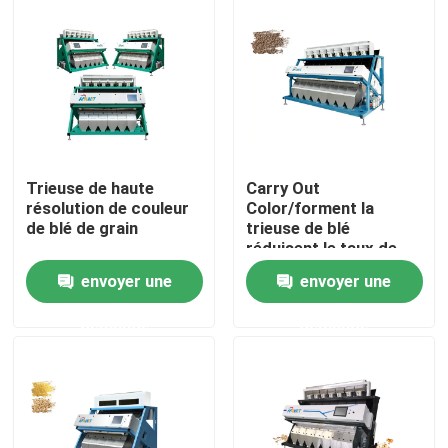
Visite d'usine
Contrôle de qualité
Contactez-nous
Trieuse de haute
Carry Out
résolution de couleur
Color/forment la
de blé de grain
trieuse de blé
Nouvelles
réduisent le taux de
rupture
envoyer une
envoyer une
Demandez une citation
demande
demande
Trieuse de couleur de riz
trieuse de couleur de grain