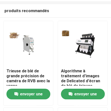
produits recommandés
Trieuse de blé de
Algorithme à
grande précision de
traitement d'images
Maison
caméra de RVB avec la
de Delicated d'écran
vanne
de blé de trieuse
électromagnétique
intelligente de couleur
envoyer une
envoyer une
Produits
demande
demande
Au sujet de nous