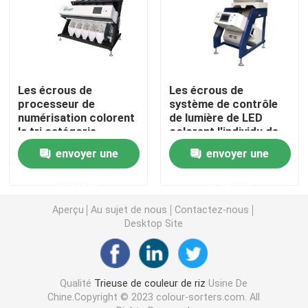
Trieuse de couleur d'épice
trieuse de couleur de sésame
Les écrous de
Les écrous de
processeur de
système de contrôle
numérisation colorent
de lumière de LED
Trieuse Nuts de couleur
la tri catégorie
colorent l'individu de
chromatique
trieuse vérifiant 64
envoyer une
envoyer une
d'industrie de trieuse
canaux
trieuse en plastique de couleur
demande
demande
trieuse de couleur de thé
Aperçu
Au sujet de nous
Contactez-nous
Desktop Site
Trieuse de couleur de ceinture
Qualité
Trieuse de couleur de riz
Usine De
Trieuse infrarouge
Chine.Copyright © 2023 colour-sorters.com. All