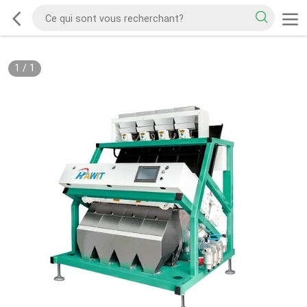
1
/
1