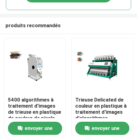
produits recommandés
Accueil
5400 algorithmes à
Trieuse Delicated de
traitement d'images
couleur en plastique à
de trieuse en plastique
traitement d'images
A propos de nous
de couleur de pixels
d'algorithmes
envoyer une
envoyer une
Contacts