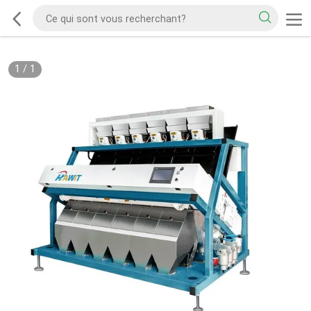
1
/
1