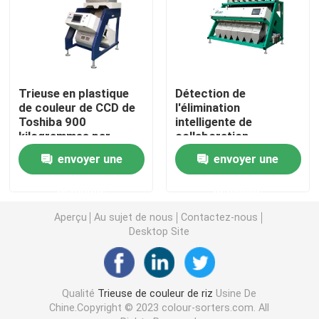
Trieuse de couleur d'épice
trieuse de couleur de sésame
Trieuse en plastique
Détection de
de couleur de CCD de
l'élimination
Toshiba 900
intelligente de
Trieuse Nuts de couleur
kilogrammes par
collaboration
heure avec le filtre de
d'individu de trieuse
envoyer une
envoyer une
SMC
de couleur de thé de
trieuse en plastique de couleur
technologie
demande
demande
trieuse de couleur de thé
Aperçu
Au sujet de nous
Contactez-nous
Desktop Site
Trieuse de couleur de ceinture
Qualité
Trieuse de couleur de riz
Usine De
Trieuse infrarouge
Chine.Copyright © 2023 colour-sorters.com. All