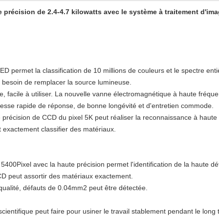
de précision de 2.4-4.7 kilowatts avec le système à traitement d'im
 permet la classification de 10 millions de couleurs et le spectre enti
un besoin de remplacer la source lumineuse.
re, facile à utiliser. La nouvelle vanne électromagnétique à haute fréq
itesse rapide de réponse, de bonne longévité et d'entretien commode.
précision de CCD du pixel 5K peut réaliser la reconnaissance à haute déf
 exactement classifier des matériaux.
00Pixel avec la haute précision permet l'identification de la haute défin
D peut assortir des matériaux exactement.
qualité, défauts de 0.04mm2 peut être détectée.
cientifique peut faire pour usiner le travail stablement pendant le long