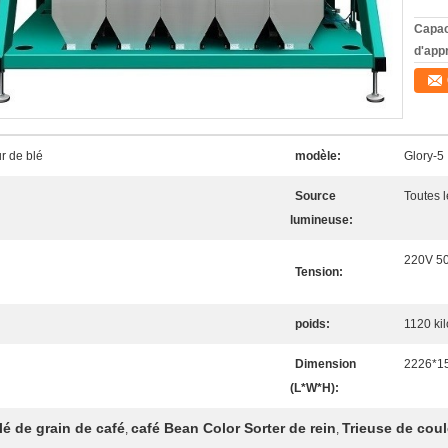
Capac
d'app
r de blé
modèle:
Glory-5
Source
Toutes 
lumineuse:
220V 5
Tension:
poids:
1120 ki
Dimension
2226*1
(L*W*H):
lé de grain de café
café Bean Color Sorter de rein
Trieuse de coul
,
,