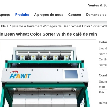
Ventes & S
Aperçu
Produits
A propos de nous
Contact
Demande de
 blé
Système à traitement d'images de Bean Wheat Color Sorter With
e Bean Wheat Color Sorter With de café de rein
Détai
Lieu d
Nom d
Certifi
Numér
Condi
Quant
min:
Prix:
Détai