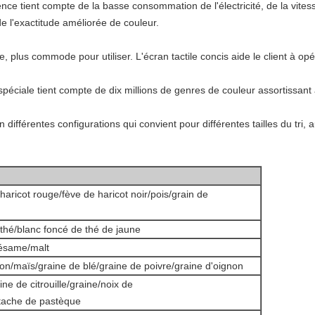
ce tient compte de la basse consommation de l'électricité, de la vites
 de l'exactitude améliorée de couleur.
e, plus commode pour utiliser. L'écran tactile concis aide le client à o
spéciale tient compte de dix millions de genres de couleur assortissan
 différentes configurations qui convient pour différentes tailles du tri
haricot rouge/fève de haricot noir/pois/grain de
e thé/blanc foncé de thé de jaune
sésame/malt
on/maïs/graine de blé/graine de poivre/graine d'oignon
ne de citrouille/graine/noix de
stache de pastèque