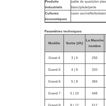
Produits
sable de quartz/en pla
industriels
blanc/pilule/perle
Cultures
raisin sec/nèfle/lis/dat
économiques
Paramètres techniques
La Manche
Modèle
Sortie (t/h)
nombre
Great-4
3 | 6
256
Grand
-5
4 | 8
320
Grand
-6
5 | 8
384
Grand
-7
5 | 10
448
Grand
-8
8 | 12
512