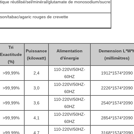
stique réutilisé/sel/minéral/glutamate de monosodium/sucre
e/son/tabac/agaric rouges de crevette
Tri
Puissance
Alimentation
Demension L*W*
Exactitude
(kilowatt)
d'énergie
(millimètres)
(%)
110-220V/50HZ-
>99,99%
2,4
1912*1574*2090
60HZ
110-220V/50HZ-
>99,99%
3,0
2226*1574*2090
60HZ
110-220V/50HZ-
>99,99%
3,6
2540*1574*2090
60HZ
110-220V/50HZ-
>99,99%
4,1
2854*1574*2090
60HZ
110-220V/50HZ-
>99,99%
4,7
3168*1574*2090