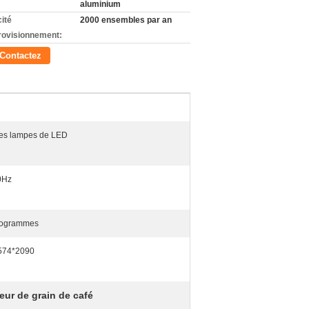
aluminium
ité
2000 ensembles par an
rovisionnement:
Contactez
les lampes de LED
0Hz
logrammes
574*2090
eur de grain de café