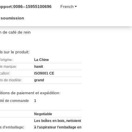
upport:
0086--15955100696
French
 soumission
 de café de rein
ls sur le produit:
'origine:
La Chine
e marque:
hawit
cation:
ISO9001 CE
o de modèle:
grand
tions de paiement et expédition:
ité de commande
1
Negotiable
Les boîtes en bois, nettoient
ls d'emballage:
à l'aspirateur l'emballage en