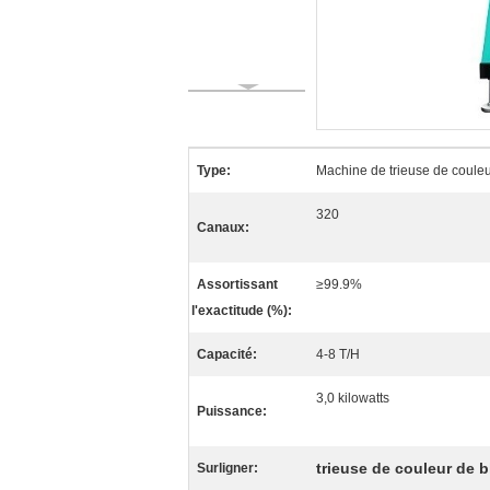
Type:
Machine de trieuse de couleu
320
Canaux:
Assortissant
≥99.9%
l'exactitude (%):
Capacité:
4-8 T/H
3,0 kilowatts
Puissance:
trieuse de couleur de b
Surligner: