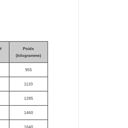
H
Poids
(kilogramme)
955
1120
1285
1460
1640