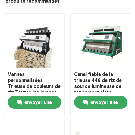
produits recommandés
Vannes
Canal fiable de la
personnalisées
trieuse 448 de riz de
Trieuse de couleurs de
source lumineuse de
riz Toutes les lampes
rendement élevé
Accueil
à LED
envoyer une
envoyer une
A propos de nous
demande
demande
Contacts