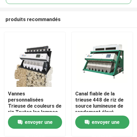
produits recommandés
Vannes
Canal fiable de la
Maison
personnalisées
trieuse 448 de riz de
Trieuse de couleurs de
source lumineuse de
riz Toutes les lampes
rendement élevé
Produits
à LED
envoyer une
envoyer une
demande
demande
Au sujet de nous