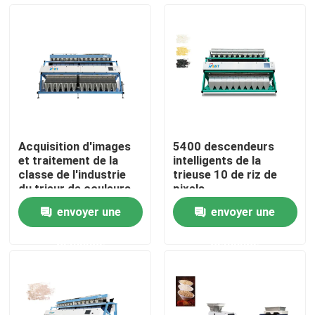
Visite d'usine
Contrôle de qualité
Contactez-nous
Acquisition d'images
5400 descendeurs
et traitement de la
intelligents de la
Nouvelles
classe de l'industrie
trieuse 10 de riz de
du trieur de couleurs
pixels
de riz
envoyer une
envoyer une
Demandez une citation
demande
demande
Trieuse de couleur de riz
trieuse de couleur de grain