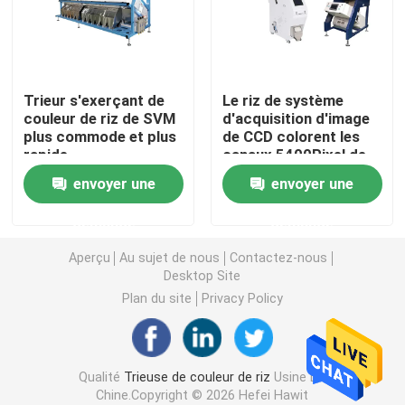
Trieuse de couleur de blé
Trieur s'exerçant de
Le riz de système
trieuse de couleur d'anarcadier
couleur de riz de SVM
d'acquisition d'image
plus commode et plus
de CCD colorent les
rapide
canaux 5400Pixel de
trieuse de couleur d'arachide
la trieuse 64
envoyer une
envoyer une
Les grains de café colorent la trieuse
demande
demande
Aperçu
Au sujet de nous
Contactez-nous
Trieuse de couleur d'épice
Desktop Site
Plan du site
Privacy Policy
trieuse de couleur de sésame
Qualité
Trieuse de couleur de riz
Usine De
Trieuse Nuts de couleur
Chine.Copyright © 2026 Hefei Hawit