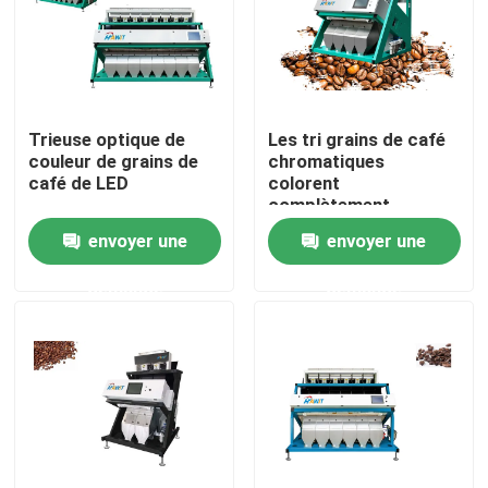
Produits
Trieuse de couleur de riz
Trieuse optique de
Les tri grains de café
couleur de grains de
chromatiques
café de LED
colorent
trieuse de couleur de grain
complètement
automatique
envoyer une
envoyer une
intelligent de trieuse
Trieuse de couleur de blé
demande
demande
trieuse de couleur d'anarcadier
trieuse de couleur d'arachide
Les grains de café colorent la trieuse