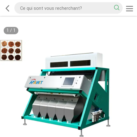
1
/
1