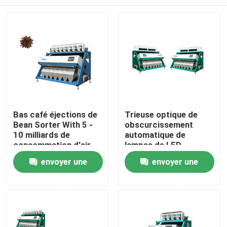
Bas café éjections de
Trieuse optique de
Bean Sorter With 5 -
obscurcissement
10 milliards de
automatique de
consommation d'air
lampes de LED
Accueil
envoyer une
envoyer une
demande
demande
A propos de nous
Contacts