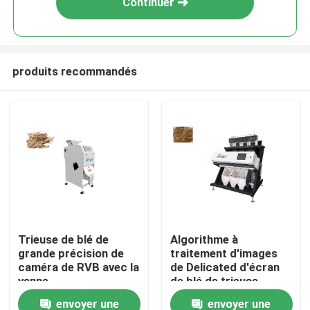
Continuer
produits recommandés
Maison
Trieuse de blé de
Algorithme à
grande précision de
traitement d'images
Produits
caméra de RVB avec la
de Delicated d'écran
vanne
de blé de trieuse
électromagnétique
intelligente de couleur
envoyer une
envoyer une
Au sujet de nous