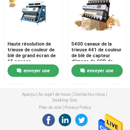
Trieuse de couleur de blé
trieuse de couleur d'anarcadier
Haute résolution de
5400 canaux de la
trieuse de couleur de
trieuse 441 de couleur
trieuse de couleur d'arachide
blé de grand écran de
de blé de capteur
15 pouces
d'image de CCD de
pixels
Les grains de café colorent la trieuse
envoyer une
envoyer une
demande
demande
Trieuse de couleur d'épice
Aperçu
Au sujet de nous
Contactez-nous
Desktop Site
trieuse de couleur de sésame
Plan du site
Privacy Policy
Trieuse Nuts de couleur