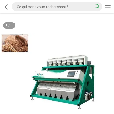
1
/
1