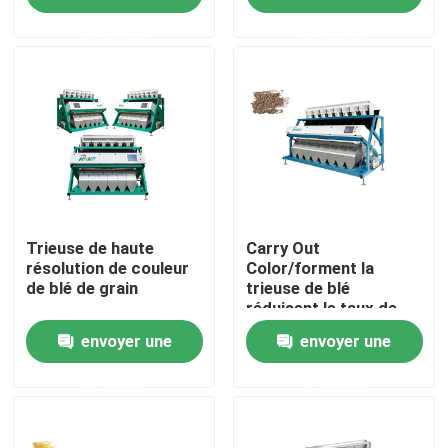
demande
demande
Visite d'usine
Contrôle de qualité
Contactez-nous
Nouvelles
Trieuse de haute
Carry Out
résolution de couleur
Color/forment la
de blé de grain
trieuse de blé
réduisent le taux de
Demandez une citation
rupture
envoyer une
envoyer une
Trieuse de couleur de riz
demande
demande
trieuse de couleur de grain