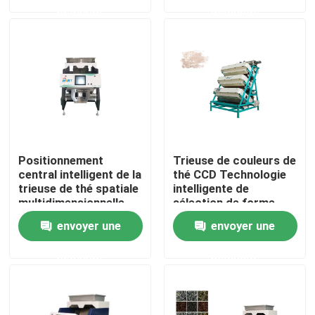
demande
demande
Visite d'usine
Contrôle de qualité
Contactez-nous
Positionnement
Trieuse de couleurs de
Nouvelles
central intelligent de la
thé CCD Technologie
trieuse de thé spatiale
intelligente de
multidimensionnelle
sélection de forme
Demandez une citation
envoyer une
envoyer une
demande
demande
Trieuse de couleur de riz
trieuse de couleur de grain