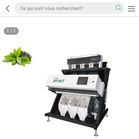
1
/
1