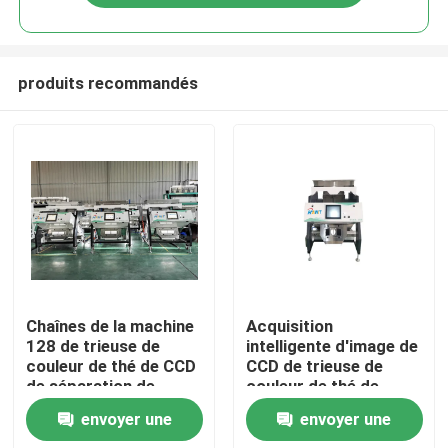
produits recommandés
Maison
Chaînes de la machine
Acquisition
128 de trieuse de
intelligente d'image de
couleur de thé de CCD
CCD de trieuse de
Produits
de séparation de
couleur de thé de
rendement élevé
système de nettoyage
envoyer une
envoyer une
de la poussière
Au sujet de nous