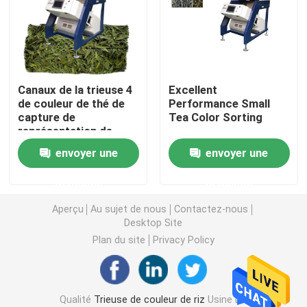
Trieuse de couleur de blé
trieuse de couleur d'anarcadier
Canaux de la trieuse 4
Excellent
de couleur de thé de
Performance Small
capture de
Tea Color Sorting
trieuse de couleur d'arachide
représentation de
Toshiba HD
envoyer une
envoyer une
Les grains de café colorent la trieuse
demande
demande
Trieuse de couleur d'épice
Aperçu
Au sujet de nous
Contactez-nous
Desktop Site
Plan du site
Privacy Policy
trieuse de couleur de sésame
Trieuse Nuts de couleur
Qualité
Trieuse de couleur de riz
Usine De