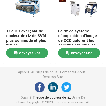
Trieuse de couleur d'épice
trieuse de couleur de sésame
Trieur s'exerçant de
Le riz de système
couleur de riz de SVM
d'acquisition d'image
plus commode et plus
de CCD colorent les
Trieuse Nuts de couleur
rapide
canaux 5400Pixel de
la trieuse 64
envoyer une
envoyer une
trieuse en plastique de couleur
demande
demande
trieuse de couleur de thé
Aperçu
Au sujet de nous
Contactez-nous
Desktop Site
Trieuse de couleur de ceinture
Qualité
Trieuse de couleur de riz
Usine De
Trieuse infrarouge
Chine.Copyright © 2023 colour-sorters.com. All