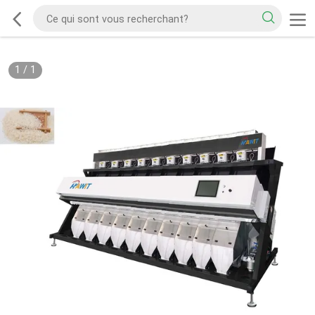
1
/
1