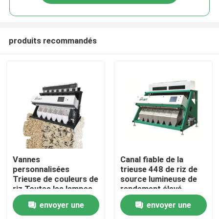
produits recommandés
Accueil
Vannes
Canal fiable de la
personnalisées
trieuse 448 de riz de
Trieuse de couleurs de
source lumineuse de
A propos de nous
riz Toutes les lampes
rendement élevé
à LED
envoyer une
envoyer une
Contacts