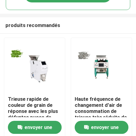
produits recommandés
Accueil
Trieuse rapide de
Haute fréquence de
couleur de grain de
changement d'air de
réponse avec les plus
consommation de
A propos de nous
défuntes puces de
trieuse très réduite de
FPGA
grain
envoyer une
envoyer une
Contacts