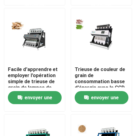
demande
demande
Produits
Trieuse de couleur de riz
trieuse de couleur de grain
Facile d'apprendre et
Trieuse de couleur de
Trieuse de couleur de blé
employer l'opération
grain de
simple de trieuse de
consommation basse
grain de lampes de
d'énergie avec le CCD
LED
de 5400 pixels
trieuse de couleur d'anarcadier
envoyer une
envoyer une
demande
demande
trieuse de couleur d'arachide
Les grains de café colorent la trieuse