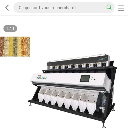
1
/
1