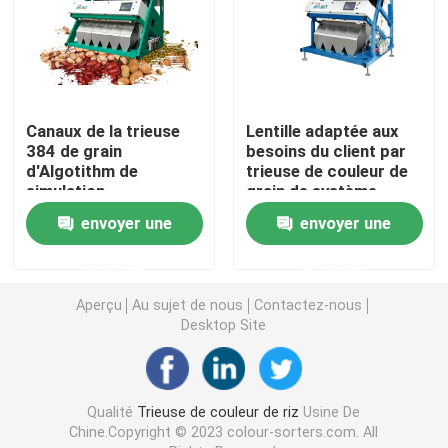
Trieuse de couleur d'épice
trieuse de couleur de sésame
Canaux de la trieuse
Lentille adaptée aux
384 de grain
besoins du client par
d'Algotithm de
trieuse de couleur de
Trieuse Nuts de couleur
simulation
grain de système
d'image de CCD de
envoyer une
envoyer une
5400 pixels
trieuse en plastique de couleur
demande
demande
trieuse de couleur de thé
Aperçu
Au sujet de nous
Contactez-nous
Desktop Site
Trieuse de couleur de ceinture
Qualité
Trieuse de couleur de riz
Usine De
Trieuse infrarouge
Chine.Copyright © 2023 colour-sorters.com. All