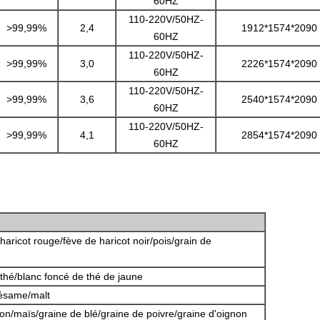
60HZ
110-220V/50HZ-
>99,99%
2,4
1912*1574*2090
60HZ
110-220V/50HZ-
>99,99%
3,0
2226*1574*2090
60HZ
110-220V/50HZ-
>99,99%
3,6
2540*1574*2090
60HZ
110-220V/50HZ-
>99,99%
4,1
2854*1574*2090
60HZ
haricot rouge/fève de haricot noir/pois/grain de
e thé/blanc foncé de thé de jaune
sésame/malt
on/maïs/graine de blé/graine de poivre/graine d'oignon