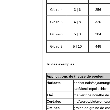
Gloire
-4
3 | 6
256
Gloire
-5
4 | 8
320
Gloire
-6
5 | 8
384
Gloire
-7
5 | 10
448
Tri des exemples
Applications de trieuse de couleur
Haricots
haricot nain/soja/mung/
café/lentille/pois chiche
Thé
thé vert/thé noir/thé d
Céréales
maïs/orge/blé/avoine/
Graines
graine de graine de cot