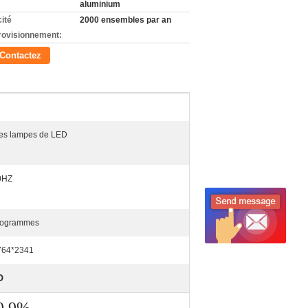
aluminium
ité
2000 ensembles par an
rovisionnement:
Contactez
les lampes de LED
0HZ
ilogrammes
764*2341
D