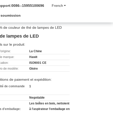
upport:
0086--15955100696
French
 soumission
,9% de couleur de thé de lampes de LED
é de lampes de LED
ls sur le produit:
'origine:
La Chine
e marque:
Hawit
cation:
ISO9001 CE
o de modèle:
Gloire
tions de paiement et expédition:
ité de commande
1
Negotiable
Les boîtes en bois, nettoient
ls d'emballage:
à l'aspirateur l'emballage en