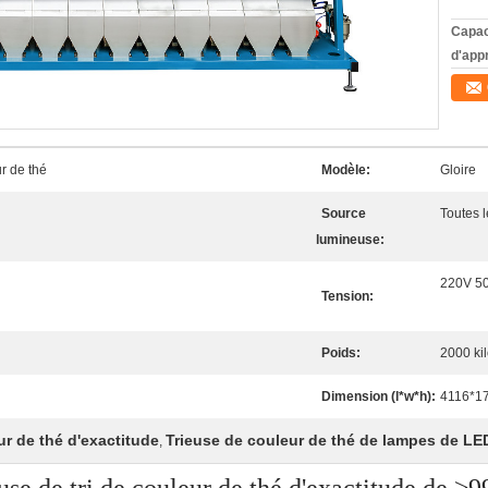
Capac
d'app
r de thé
Modèle:
Gloire
Source
Toutes 
lumineuse:
220V 5
Tension:
Poids:
2000 k
Dimension (l*w*h):
4116*1
ur de thé d'exactitude
Trieuse de couleur de thé de lampes de LE
,