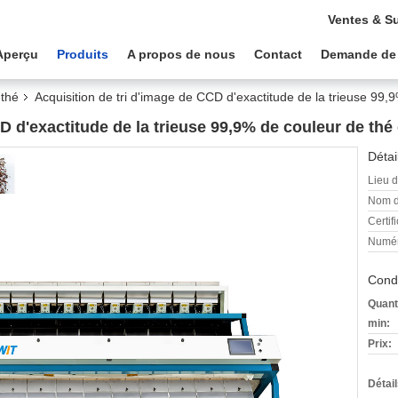
Ventes & S
Aperçu
Produits
A propos de nous
Contact
Demande de
 thé
Acquisition de tri d'image de CCD d'exactitude de la trieuse 99
CD d'exactitude de la trieuse 99,9% de couleur de th
Détai
Lieu d
Nom d
Certifi
Numér
Condi
Quant
min:
Prix:
Détai