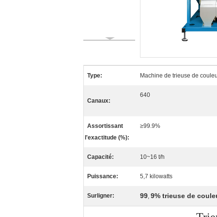
Type:
Machine de trieuse de couleu
640
Canaux:
Assortissant
≥99.9%
l'exactitude (%):
Capacité:
10~16 t/h
Puissance:
5,7 kilowatts
99
9% trieuse de coule
Surligner:
,