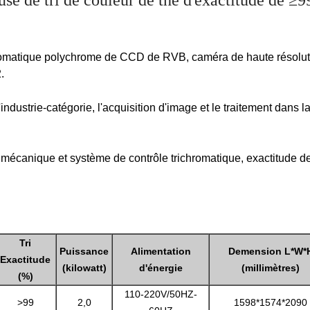
use de tri de couleur de thé d'exactitude de ≥
romatique polychrome de CCD de RVB, caméra de haute résolutio
.
industrie-catégorie, l'acquisition d'image et le traitement dans 
mécanique et système de contrôle trichromatique, exactitude de
Tri
Puissance
Alimentation
Demension L*W*
Exactitude
(kilowatt)
d'énergie
(millimètres)
(%)
110-220V/50HZ-
>99
2,0
1598*1574*2090