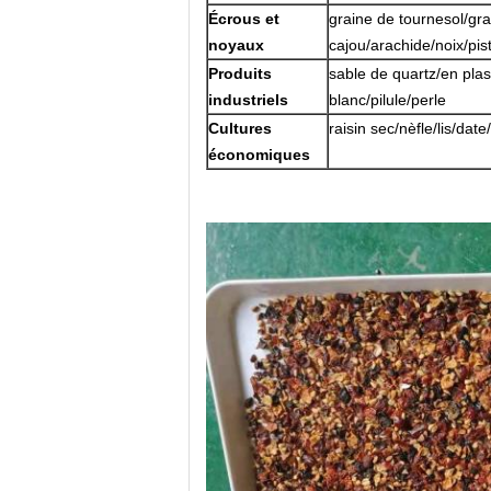
Écrous et
graine de tournesol/grai
noyaux
cajou/arachide/noix/pi
Produits
sable de quartz/en pla
industriels
blanc/pilule/perle
Cultures
raisin sec/nèfle/lis/dat
économiques