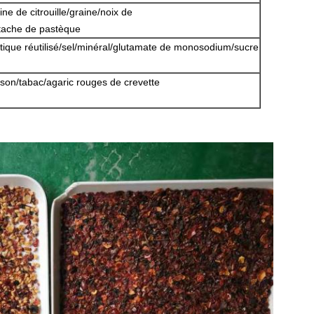
ne de citrouille/graine/noix de
stache de pastèque
stique réutilisé/sel/minéral/glutamate de monosodium/sucre
e/son/tabac/agaric rouges de crevette