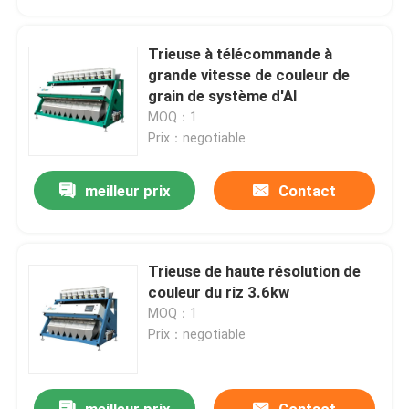
trieuse en plastique de couleur
Trieuse à télécommande à
grande vitesse de couleur de
grain de système d'AI
trieuse de couleur de thé
MOQ：1
Prix：negotiable
Trieuse de couleur de ceinture
meilleur prix
Contact
Trieuse infrarouge
Trieuse de haute résolution de
Trieuse matérielle
couleur du riz 3.6kw
MOQ：1
Trieuse de couleur de maïs
Prix：negotiable