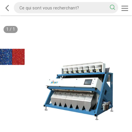
1
/
1