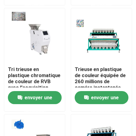
demande
demande
Visite d'usine
Contrôle de qualité
Contactez-nous
Tri trieuse en
Trieuse en plastique
Nouvelles
plastique chromatique
de couleur équipée de
de couleur de RVB
260 millions de
avec l'acquisition
caméra instantanée
d'image de CCD
olographe de pixel
Demandez une citation
envoyer une
envoyer une
demande
demande
Trieuse de couleur de riz
trieuse de couleur de grain