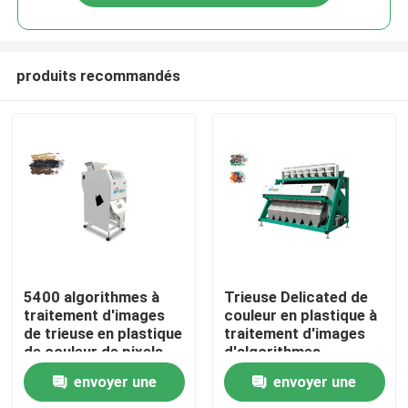
produits recommandés
Maison
5400 algorithmes à
Trieuse Delicated de
traitement d'images
couleur en plastique à
de trieuse en plastique
traitement d'images
Produits
de couleur de pixels
d'algorithmes
envoyer une
envoyer une
Au sujet de nous