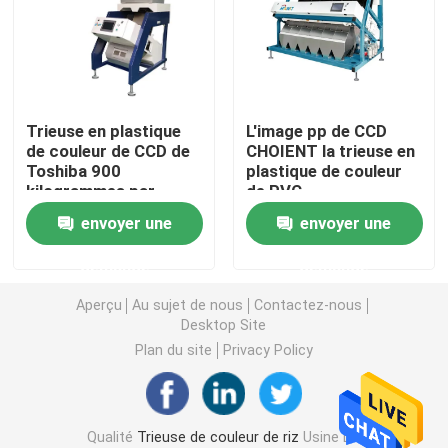
Trieuse de couleur de blé
trieuse de couleur d'anarcadier
Trieuse en plastique
L'image pp de CCD
de couleur de CCD de
CHOIENT la trieuse en
Toshiba 900
plastique de couleur
trieuse de couleur d'arachide
kilogrammes par
de PVC
heure avec le filtre de
envoyer une
envoyer une
SMC
Les grains de café colorent la trieuse
demande
demande
Trieuse de couleur d'épice
Aperçu
Au sujet de nous
Contactez-nous
Desktop Site
Plan du site
Privacy Policy
trieuse de couleur de sésame
Trieuse Nuts de couleur
Qualité
Trieuse de couleur de riz
Usine De